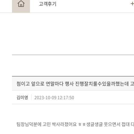
고객후기
첨이고 앞으로 연말마다 행사 진행잘치룰수있을까했는데 고
김미영
2023-10-09 12:17:50
팀장님덕분에 고민 싹사라졌어요 ㅎㅎ생글생글 웃으면서 접대 다